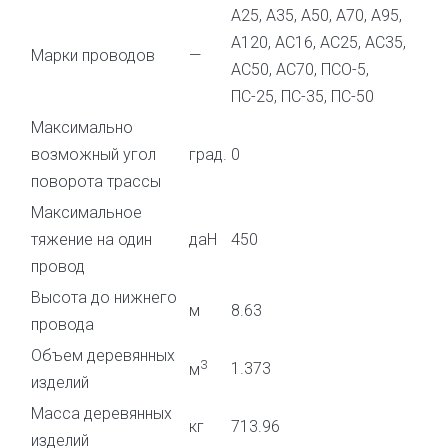
А25, А35, А50, А70, А95,
А120, АС16, АС25, АС35,
Марки проводов
—
АС50, АС70, ПСО-5,
ПС-25, ПС-35, ПС-50
Максимально
возможный угол
град.
0
поворота трассы
Максимальное
тяжение на один
даН
450
провод
Высота до нижнего
м
8.63
провода
Объем деревянных
3
1.373
м
изделий
Масса деревянных
кг
713.96
изделий