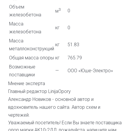
Объем
3
0
м
железобетона
Масса
кг
0
железобетона
Масса
кг
51.83
металлоконструкций
Общая масса опоры
кг
765.79
Возможные
—
ООО «Юше-Электро»
поставщики
Мнение эксперта
Главный редактор LinijaOpory
Александр Новиков - основной автор и
вдохновитель нашего сайта. Автор схем и
чертежей.
Уважаемый посетитель! Если Вы знаете поставщика
опор марки АК10-2ДД, пожалуйста, напишите нам