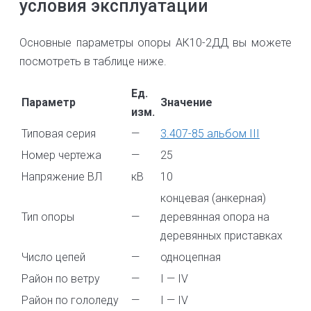
условия эксплуатации
Основные параметры опоры АК10-2ДД вы можете
посмотреть в таблице ниже.
Ед.
Параметр
Значение
изм.
Типовая серия
—
3.407-85 альбом III
Номер чертежа
—
25
Напряжение ВЛ
кВ
10
концевая (анкерная)
Тип опоры
—
деревянная опора на
деревянных приставках
Число цепей
—
одноцепная
Район по ветру
—
I — IV
Район по гололеду
—
I — IV