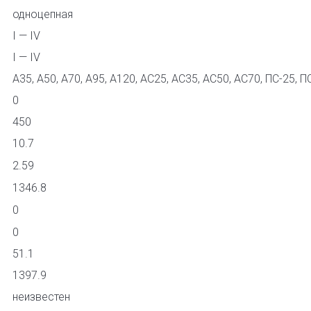
одноцепная
I — IV
I — IV
А35, А50, А70, А95, А120, АС25, АС35, АС50, АС70, ПС-25, П
0
450
10.7
2.59
1346.8
0
0
51.1
1397.9
неизвестен