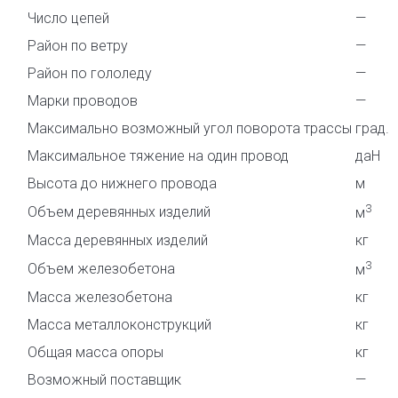
Число цепей
—
Район по ветру
—
Район по гололеду
—
Марки проводов
—
Максимально возможный угол поворота трассы
град.
Максимальное тяжение на один провод
даН
Высота до нижнего провода
м
3
Объем деревянных изделий
м
Масса деревянных изделий
кг
3
Объем железобетона
м
Масса железобетона
кг
Масса металлоконструкций
кг
Общая масса опоры
кг
Возможный поставщик
—