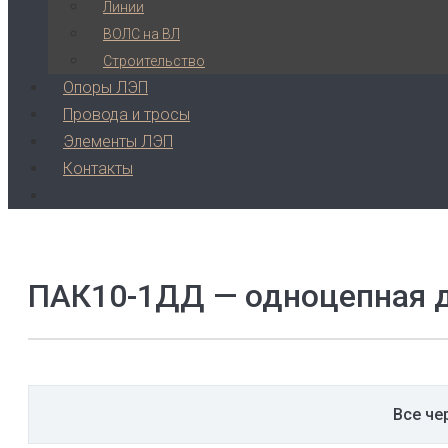
Линии
ВОЛС на ВЛ
Строительство
Опоры ЛЭП
Провода и тросы
Элементы ЛЭП
Контакты
ПАК10-1ДД — одноцепная д
Все че