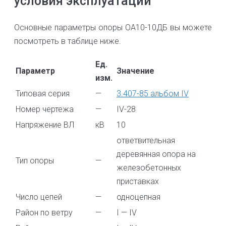
условия эксплуатации
Основные параметры опоры ОА10-10ДБ вы можете
посмотреть в таблице ниже.
Ед.
Параметр
Значение
изм.
Типовая серия
—
3.407-85 альбом IV
Номер чертежа
—
IV-28
Напряжение ВЛ
кВ
10
ответвительная
деревянная опора на
Тип опоры
—
железобетонных
приставках
Число цепей
—
одноцепная
Район по ветру
—
I — IV