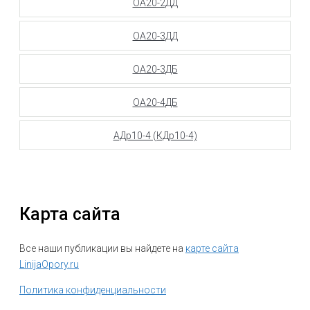
ОА20-2ДД
ОА20-3ДД
ОА20-3ДБ
ОА20-4ДБ
АДр10-4 (КДр10-4)
Карта сайта
Все наши публикации вы найдете на
карте сайта
LinijaOpory.ru
Политика конфиденциальности