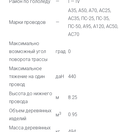
Район по гололеду
—
I — IV
А35, А50, А70, АС25,
АС35, ПС-25, ПС-35,
Марки проводов
—
ПС-50, А95, А120, АС50,
АС70
Максимально
возможный угол
град.
0
поворота трассы
Максимальное
тяжение на один
даН
440
провод
Высота до нижнего
м
8.25
провода
Объем деревянных
3
0.95
м
изделий
Масса деревянных
кг
494