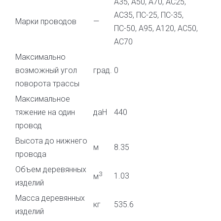
А35, А50, А70, АС25,
АС35, ПС-25, ПС-35,
Марки проводов
—
ПС-50, А95, А120, АС50,
АС70
Максимально
возможный угол
град.
0
поворота трассы
Максимальное
тяжение на один
даН
440
провод
Высота до нижнего
м
8.35
провода
Объем деревянных
3
1.03
м
изделий
Масса деревянных
кг
535.6
изделий