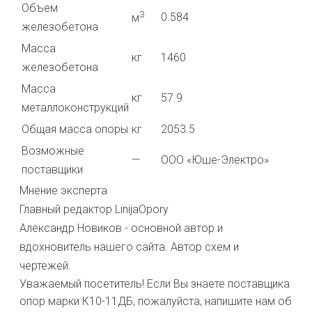
Объем
3
0.584
м
железобетона
Масса
кг
1460
железобетона
Масса
кг
57.9
металлоконструкций
Общая масса опоры
кг
2053.5
Возможные
—
ООО «Юше-Электро»
поставщики
Мнение эксперта
Главный редактор LinijaOpory
Александр Новиков - основной автор и
вдохновитель нашего сайта. Автор схем и
чертежей.
Уважаемый посетитель! Если Вы знаете поставщика
опор марки К10-11ДБ, пожалуйста, напишите нам об