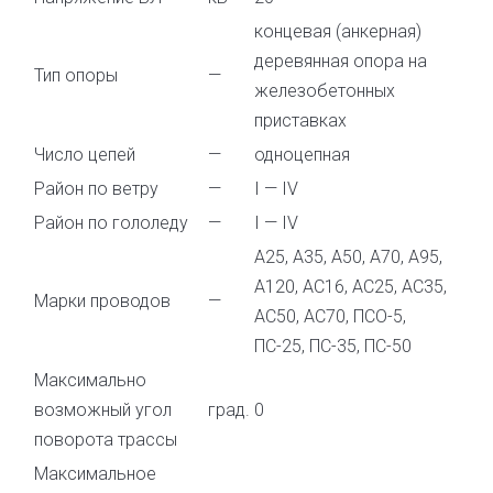
концевая (анкерная)
деревянная опора на
Тип опоры
—
железобетонных
приставках
Число цепей
—
одноцепная
Район по ветру
—
I — IV
Район по гололеду
—
I — IV
А25, А35, А50, А70, А95,
А120, АС16, АС25, АС35,
Марки проводов
—
АС50, АС70, ПСО-5,
ПС-25, ПС-35, ПС-50
Максимально
возможный угол
град.
0
поворота трассы
Максимальное