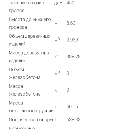
тяжение на один
даН
450
провод
Высота до нижнего
м
8.63
провода
Объем деревянных
3
0.939
м
изделий
Масса деревянных
кг
488.28
изделий
Объем
3
0
м
железобетона
Масса
кг
0
железобетона
Масса
кг
50.15
металлоконструкций
Общая масса опоры
кг
538.43
Возможные