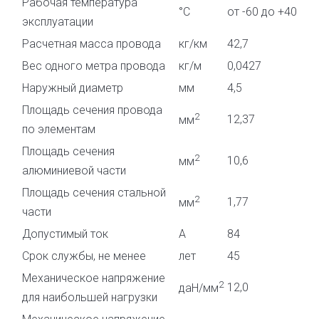
Рабочая температура
°С
от -60 до +40
эксплуатации
Расчетная масса провода
кг/км
42,7
Вес одного метра провода
кг/м
0,0427
Наружный диаметр
мм
4,5
Площадь сечения провода
2
12,37
мм
по элементам
Площадь сечения
2
10,6
мм
алюминиевой части
Площадь сечения стальной
2
1,77
мм
части
Допустимый ток
А
84
Срок службы, не менее
лет
45
Механическое напряжение
2
12,0
даН/мм
для наибольшей нагрузки