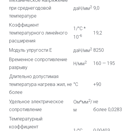
Механическое напряжение
2
при среднегодовой
9,0
даН/мм
температуре
Коэффициент
1/°С *
температурного линейного
19,2
-6
10
расширения
2
Модуль упругости E
8250
даН/мм
Временное сопротивление
2
160 — 195
Н/мм
разрыву
Длительно допустимая
температура нагрева жил, не
°С
+90
более
2
Удельное электрическое
не
Ом*мм
/
сопротивление
более 0,0283
м
Температурный
коэффициент
1/°С
0,00403