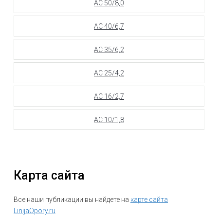
АС 50/8,0
АС 40/6,7
АС 35/6,2
АС 25/4,2
АС 16/2,7
АС 10/1,8
Карта сайта
Все наши публикации вы найдете на
карте сайта
LinijaOpory.ru