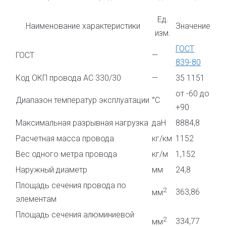
Ед.
Наименование характеристики
Значение
изм.
ГОСТ
ГОСТ
—
839-80
Код ОКП провода АС 330/30
—
35 1151
от -60 до
Диапазон температур эксплуатации
°С
+90
Максимальная разрывная нагрузка
даН
8884,8
Расчетная масса провода
кг/км
1152
Вес одного метра провода
кг/м
1,152
Наружный диаметр
мм
24,8
Площадь сечения провода по
2
363,86
мм
элементам
Площадь сечения алюминиевой
2
334,77
мм