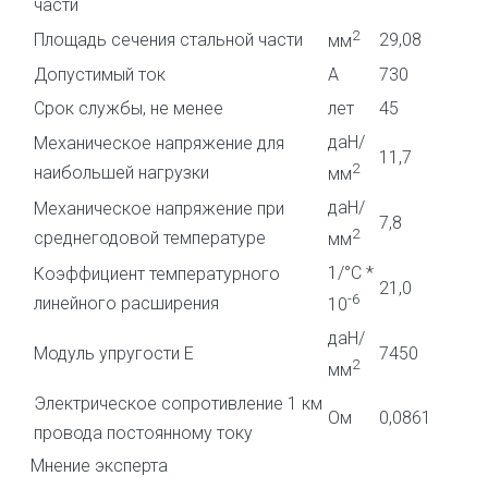
части
2
Площадь сечения стальной части
29,08
мм
Допустимый ток
А
730
Срок службы, не менее
лет
45
даН/
Механическое напряжение для
11,7
2
наибольшей нагрузки
мм
даН/
Механическое напряжение при
7,8
2
среднегодовой температуре
мм
1/°С *
Коэффициент температурного
21,0
-6
линейного расширения
10
даН/
Модуль упругости E
7450
2
мм
Электрическое сопротивление 1 км
Ом
0,0861
провода постоянному току
Мнение эксперта