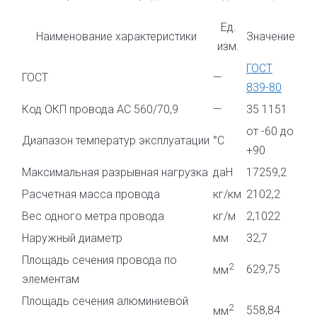
Ед.
Наименование характеристики
Значение
изм.
ГОСТ
ГОСТ
—
839-80
Код ОКП провода АС 560/70,9
—
35 1151
от -60 до
Диапазон температур эксплуатации
°С
+90
Максимальная разрывная нагрузка
даН
17259,2
Расчетная масса провода
кг/км
2102,2
Вес одного метра провода
кг/м
2,1022
Наружный диаметр
мм
32,7
Площадь сечения провода по
2
629,75
мм
элементам
Площадь сечения алюминиевой
2
558,84
мм