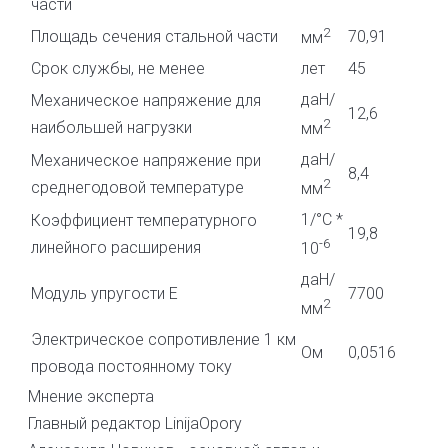
части
2
Площадь сечения стальной части
70,91
мм
Срок службы, не менее
лет
45
даН/
Механическое напряжение для
12,6
2
наибольшей нагрузки
мм
даН/
Механическое напряжение при
8,4
2
среднегодовой температуре
мм
1/°С *
Коэффициент температурного
19,8
-6
линейного расширения
10
даН/
Модуль упругости E
7700
2
мм
Электрическое сопротивление 1 км
Ом
0,0516
провода постоянному току
Мнение эксперта
Главный редактор LinijaOpory